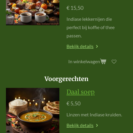
€ 15,50
Indiase lekkernijen die
perfect bij koffie of thee
passen.
Bekijk details
In winkelwagen
Voorgerechten
Daal soep
€ 5,50
L
i
n
z
e
n
m
e
t
I
n
d
i
a
s
e
k
r
u
i
d
e
n
.
Bekijk details