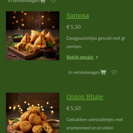
In winkelwagen
Samosa
€ 5,50
D
e
e
g
p
a
s
t
e
i
t
je
s
g
e
v
u
l
d
m
e
t
g
r
o
e
n
t
e
n
.
Bekijk details
In winkelwagen
Onion Bhaje
€ 5,50
G
e
bak
k
e
n uie
n
balle
t
je
s
m
e
t
e
r
w
te
n
m
e
e
l e
n k
r
u
ide
n