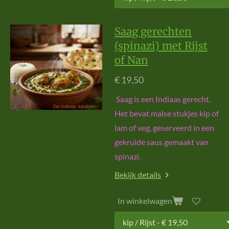
Saag gerechten
(spinazi) met Rijst
of Nan
€ 19,50
Saag is een Indiaas gerecht.
Het bevat malse stukjes kip of
lam of veg, geserveerd in een
gekruide saus gemaakt van
spinazi.
Bekijk details
In winkelwagen