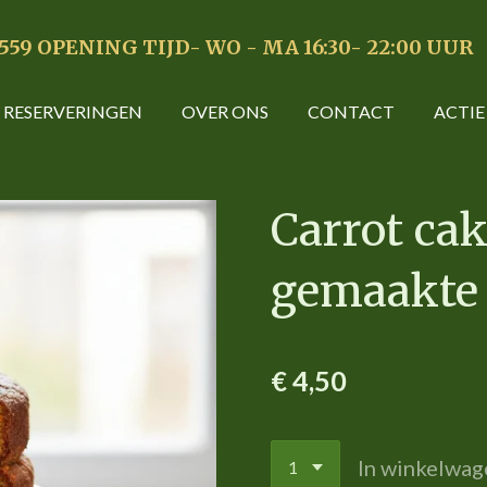
4559
OPENING TIJD- WO - MA 16:30- 22:00 UUR
RESERVERINGEN
OVER ONS
CONTACT
ACTIE
Carrot cak
gemaakte 
€ 4,50
In winkelwag