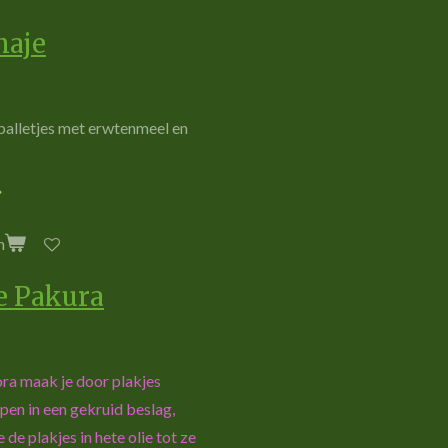
haje
balle
t
je
s
m
e
t e
r
w
te
n
m
e
e
l e
n
n
e Pakura
ra maak je door plakjes
pen in een gekruid beslag,
e de plakjes in hete olie tot ze