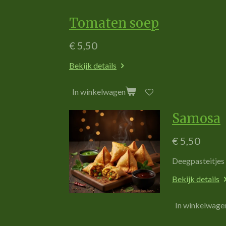
Tomaten soep
€ 5,50
Bekijk details
In winkelwagen
Samosa
€ 5,50
D
e
e
g
p
a
s
t
e
i
t
je
s
Bekijk details
In winkelwage