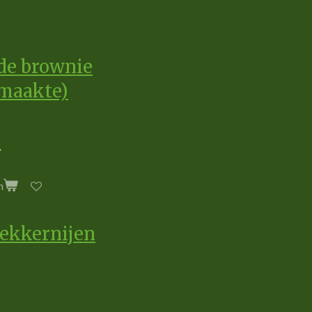
de brownie
emaakte)
n
lekkernijen