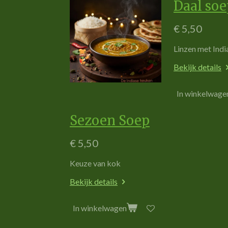
Daal soe
€ 5,50
L
i
n
z
e
n
m
e
t
I
n
d
i
Bekijk details
In winkelwage
Sezoen Soep
€ 5,50
Keuze van kok
Bekijk details
In winkelwagen