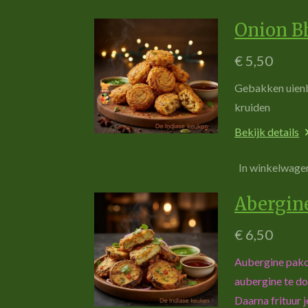
Onion B
€ 5,50
G
e
bak
k
e
n uie
n
k
r
u
ide
n
Bekijk details
In winkelwage
Abergin
€ 6,50
Aubergine pako
aubergine te do
Daarna frituur j