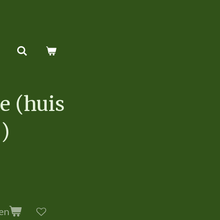
e (huis
)
en