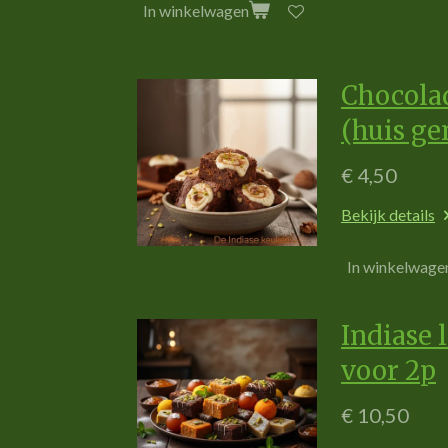
In winkelwagen
Chocola
(huis g
€ 4,50
Bekijk details
In winkelwage
Indiase 
voor 2p
€ 10,50