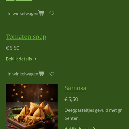
In winkelwagen
Tomaten soep
€ 5,50
Bekijk details
In winkelwagen
Samosa
€ 5,50
D
e
e
g
p
a
s
t
e
i
t
je
s
g
e
v
u
l
d
m
e
t
g
r
o
e
n
t
e
n
.
Bekijk details