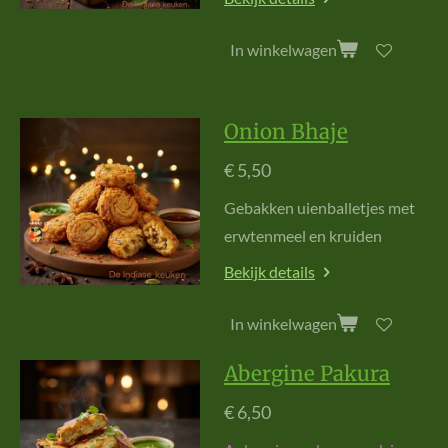
In winkelwagen
Onion Bhaje
€ 5,50
G
e
bak
k
e
n uie
n
balle
t
je
s
m
e
t
e
r
w
te
n
m
e
e
l e
n k
r
u
ide
n
Bekijk details
In winkelwagen
Abergine Pakura
€ 6,50