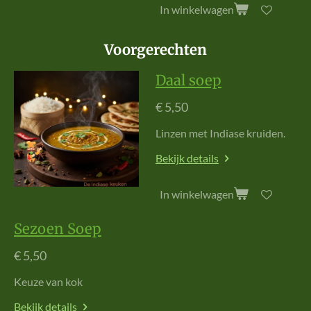
In winkelwagen
Voorgerechten
Daal soep
€ 5,50
L
i
n
z
e
n
m
e
t
I
n
d
i
a
s
e
k
r
u
i
d
e
n
.
Bekijk details
In winkelwagen
Sezoen Soep
€ 5,50
Keuze van kok
Bekijk details