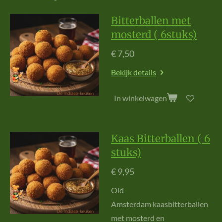
Bitterballen met
mosterd ( 6stuks)
€ 7,50
Bekijk details
In winkelwagen
Kaas Bitterballen ( 6
stuks)
€ 9,95
O
ld
Am
s
te
r
dam
k
aas
b
itt
e
r
b
al
le
n
m
e
t
m
o
s
t
e
r
d
e
n