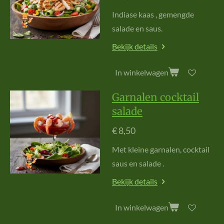
I
nd
i
as
e k
aa
s
,
ge
m
en
gde
sal
ade
en s
au
s
.
Bekijk details
In winkelwagen
Garnalen cocktail
salade
€ 8,50
M
et
k
l
ei
ne
ga
rnal
en, c
ock
tai
l
saus en s
ala
de
.
Bekijk details
In winkelwagen