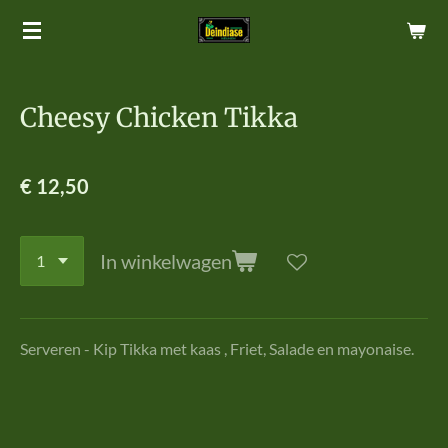
Ga
direct
naar
de
Cheesy Chicken Tikka
hoofdinhoud
€ 12,50
In winkelwagen
Serveren - Kip Tikka met kaas , Friet, Salade en mayonaise.